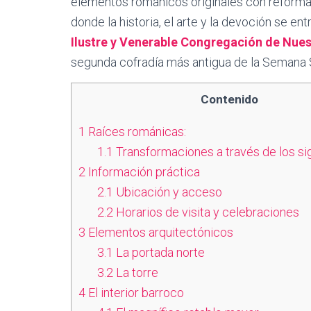
elementos románicos originales con reformas
donde la historia, el arte y la devoción se en
Ilustre y Venerable Congregación de Nue
segunda cofradía más antigua de la Semana 
Contenido
1
Raíces románicas:
1.1
Transformaciones a través de los si
2
Información práctica
2.1
Ubicación y acceso
2.2
Horarios de visita y celebraciones
3
Elementos arquitectónicos
3.1
La portada norte
3.2
La torre
4
El interior barroco