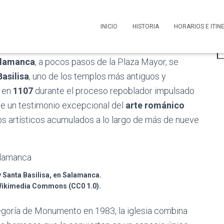
lián y Santa Basilisa
INICIO
HISTORIA
HORARIOS E ITI
B
alamanca
, a pocos pasos de la Plaza Mayor, se
Basilisa
, uno de los templos más antiguos y
a en
1107
durante el proceso repoblador impulsado
uye un testimonio excepcional del
arte románico
os artísticos acumulados a lo largo de más de nueve
y Santa Basilisa, en Salamanca.
Wikimedia Commons (CC0 1.0).
goría de Monumento en 1983, la iglesia combina