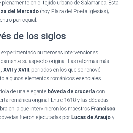
e plenamente en el tejido urbano de Salamanca. Esta
aza del Mercado
(hoy Plaza del Poeta Iglesias),
ntro parroquial.
és de los siglos
o ha experimentado numerosas intervenciones
ndamente su aspecto original. Las reformas más
, XVII y XVIII
, periodos en los que se renovó
epto algunos elementos románicos esenciales.
ndola de una elegante
bóveda de crucería
con
rta románica original. Entre 1618 y las décadas
obra en la que intervinieron los maestros
Francisco
s bóvedas fueron ejecutadas por
Lucas de Araujo
y