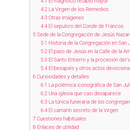
4.1
El magnífico retablo mayor
4.2
La Virgen de los Remedios
4.3
Otras imágenes
4.4
El sepulcro del Conde de Francos
5
Sede de la Congregación de Jesús Naza
5.1
Historia de la Congregación en San J
5.2
El paso de Jesús en la Calle de la A
5.3
El Santo Entierro y la procesión del 
5.4
El besapiés y otros actos devociona
6
Curiosidades y detalles
6.1
La polémica iconográfica de San Jul
6.2
Una iglesia que casi desaparece
6.3
La túnica funeraria de los congrega
6.4
El camarín secreto de la Virgen
7
Cuestiones habituales
8
Enlaces de utilidad