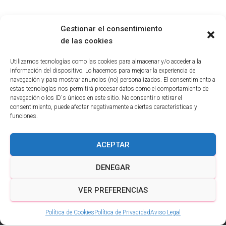
Gestionar el consentimiento
de las cookies
Utilizamos tecnologías como las cookies para almacenar y/o acceder a la
información del dispositivo. Lo hacemos para mejorar la experiencia de
AVISO LEGAL
COFRADÍAS SEMANA SANTA SALAMANCA
navegación y para mostrar anuncios (no) personalizados. El consentimiento a
estas tecnologías nos permitirá procesar datos como el comportamiento de
navegación o los ID's únicos en este sitio. No consentir o retirar el
HISTORIA SEMANA SANTA SALAMANCA
ITINERARIOS
consentimiento, puede afectar negativamente a ciertas características y
funciones.
POLÍTICA DE COOKIES
POLÍTICA DE PRIVACIDAD
ACEPTAR
PROGRAMA
SEMANA SANTA SALAMANCA
DENEGAR
TEMPLOS SEMANA SANTA SALAMANCA
VER PREFERENCIAS
Hestia | Desarrollado por
ThemeIsle
Política de Cookies
Política de Privacidad
Aviso Legal