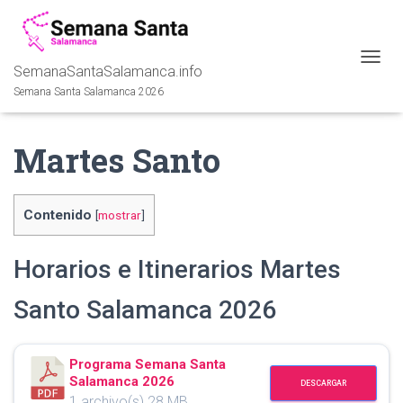
SemanaSantaSalamanca.info
C
A
Semana Santa Salamanca 2026
M
B
I
Martes Santo
A
R
M
O
Contenido
[
mostrar
]
D
O
D
Horarios e Itinerarios Martes
E
N
Santo Salamanca 2026
A
V
E
G
Programa Semana Santa
A
Salamanca 2026
DESCARGAR
C
1 archivo(s)
28 MB