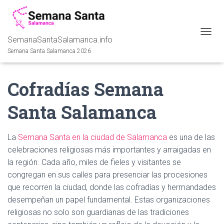
SemanaSantaSalamanca.info
C
A
Semana Santa Salamanca 2026
M
B
I
Cofradías Semana
A
R
Santa Salamanca
M
O
D
O
La
Semana Santa en la ciudad de Salamanca
es una de las
D
celebraciones religiosas más importantes y arraigadas en
E
la región. Cada año, miles de fieles y visitantes se
N
A
congregan en sus calles para presenciar las procesiones
V
que recorren la ciudad, donde las cofradías y hermandades
E
desempeñan un papel fundamental. Estas organizaciones
G
A
religiosas no solo son guardianas de las tradiciones
C