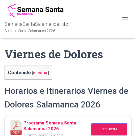
SemanaSantaSalamanca.info
C
A
Semana Santa Salamanca 2026
M
B
I
Viernes de Dolores
A
R
M
O
Contenido
[
mostrar
]
D
O
D
Horarios e Itinerarios Viernes de
E
N
Dolores Salamanca 2026
A
V
E
G
Programa Semana Santa
A
Salamanca 2026
DESCARGAR
C
1 archivo(s)
28 MB