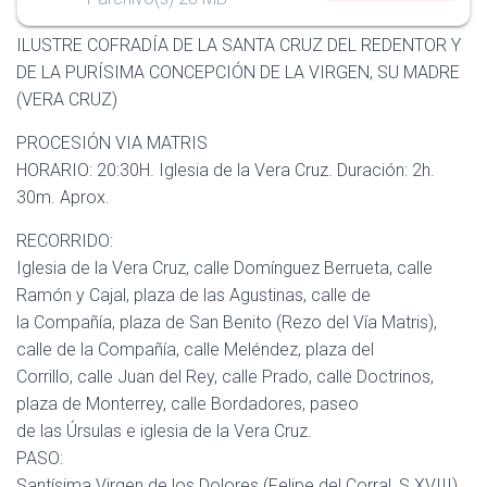
I
Ó
ILUSTRE COFRADÍA DE LA SANTA CRUZ DEL REDENTOR Y
N
DE LA PURÍSIMA CONCEPCIÓN DE LA VIRGEN, SU MADRE
(VERA CRUZ)
PROCESIÓN VIA MATRIS
HORARIO: 20:30H. Iglesia de la Vera Cruz. Duración: 2h.
30m. Aprox.
RECORRIDO:
Iglesia de la Vera Cruz, calle Domínguez Berrueta, calle
Ramón y Cajal, plaza de las Agustinas, calle de
la Compañía, plaza de San Benito (Rezo del Vía Matris),
calle de la Compañía, calle Meléndez, plaza del
Corrillo, calle Juan del Rey, calle Prado, calle Doctrinos,
plaza de Monterrey, calle Bordadores, paseo
de las Úrsulas e iglesia de la Vera Cruz.
PASO:
Santísima Virgen de los Dolores (Felipe del Corral, S.XVIII).