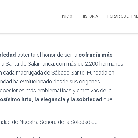
estra Señora de la
INICIO
HISTORIA
HORARIOS E ITI
B
oledad
ostenta el honor de ser la
cofradía más
ana Santa de Salamanca, con más de 2.200 hermanos
an cada madrugada de Sábado Santo. Fundada en
andad ha evolucionado desde sus orígenes
 procesiones más emblemáticas y emotivas de la
rosísimo luto, la elegancia y la sobriedad
que