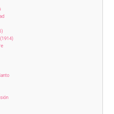
s
dad
5)
 (1914)
re
Santo
sión